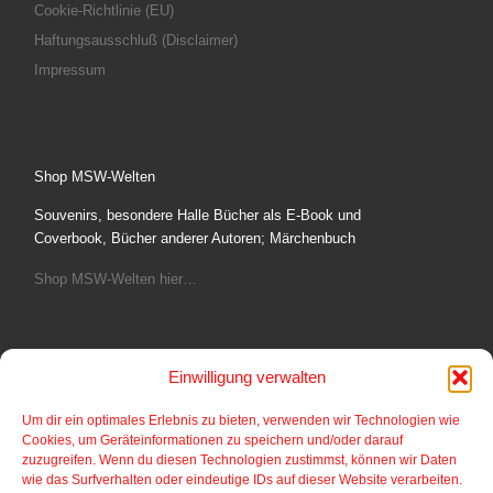
Cookie-Richtlinie (EU)
Haftungsausschluß (Disclaimer)
Impressum
Shop MSW-Welten
Souvenirs, besondere Halle Bücher als E-Book und
Coverbook, Bücher anderer Autoren; Märchenbuch
Shop MSW-Welten hier…
Einwilligung verwalten
Fotoshop
Um dir ein optimales Erlebnis zu bieten, verwenden wir Technologien wie
Cookies, um Geräteinformationen zu speichern und/oder darauf
Bilder aus dem Comic und Cartoonbereich von
zuzugreifen. Wenn du diesen Technologien zustimmst, können wir Daten
Postkartengröße bis gerahmte Bilder auf verschiedene
wie das Surfverhalten oder eindeutige IDs auf dieser Website verarbeiten.
Materialien.