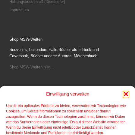
Haftungsausschluß (Disclaimer)
Impressum
Shop MSW-Welten
Souvenirs, besondere Halle Bücher als E-Book und
Coverbook, Bücher anderer Autoren; Märchenbuch
Shop MSW-Welten hier…
Einwilligung verwalten
Fotoshop
Um dir ein optimales Erlebnis zu bieten, verwenden wir Technologien wie
Cookies, um Geräteinformationen zu speichern und/oder darauf
Bilder aus dem Comic und Cartoonbereich von
zuzugreifen. Wenn du diesen Technologien zustimmst, können wir Daten
Postkartengröße bis gerahmte Bilder auf verschiedene
wie das Surfverhalten oder eindeutige IDs auf dieser Website verarbeiten.
Materialien.
Wenn du deine Einwilligung nicht erteilst oder zurückziehst, können
bestimmte Merkmale und Funktionen beeinträchtigt werden.