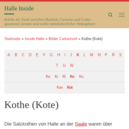
Halle Inside
Zum Inhalt springen
Search
Me
Erlebe die Stadt zwischen Realität, Cartoon und Comic –
spannend, kreativ und voller mittelalterlicher Atmosphäre.
Startseite
»
Inside Halle
»
Bilder Cartoonstil
»
Kothe (Kote)
A
B
C
D
E
F
G
H
I
J
K
L
M
N
P
R
S
T
U
W
Ka
Ki
Kl
Ko
Ku
Kon
Kot
Kothe (Kote)
Die Salzkothen von Halle an der
Saale
waren über