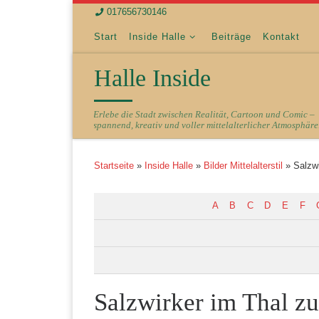
017656730146
Zum Inhalt springen
Start
Inside Halle
Beiträge
Kontakt
Halle Inside
Erlebe die Stadt zwischen Realität, Cartoon und Comic –
spannend, kreativ und voller mittelalterlicher Atmosphäre
Startseite
»
Inside Halle
»
Bilder Mittelalterstil
»
Salzwi
A
B
C
D
E
F
Salzwirker im Thal zu