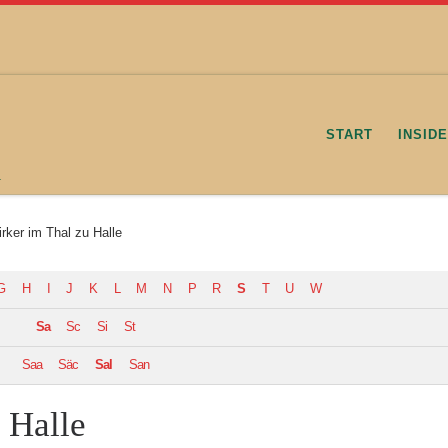
START
INSID
.
rker im Thal zu Halle
G
H
I
J
K
L
M
N
P
R
S
T
U
W
Sa
Sc
Si
St
Saa
Säc
Sal
San
 Halle