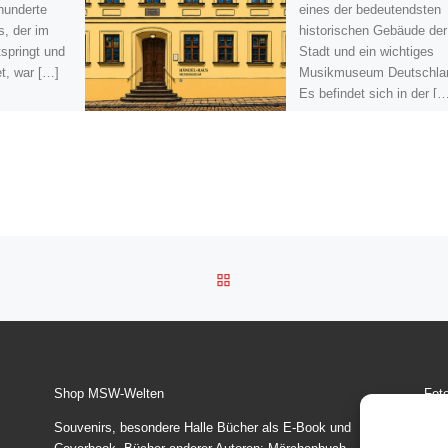
hunderte
eines der bedeutendsten
s, der im
historischen Gebäude der
tspringt und
Stadt und ein wichtiges
t, war […]
Musikmuseum Deutschla
Es befindet sich in der [
ZURÜCK ZUR BEITRAGSLI
Shop MSW-Welten
Fot
Souvenirs, besondere Halle Bücher als E-Book und
Bil