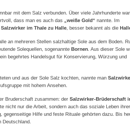
rennbar mit dem Salz verbunden. Über viele Jahrhunderte war
ertvoll, dass man es auch das
„weiße Gold“
nannte. Im
e
Salzwirker im Thale zu Halle
, besser bekannt als die
Hall
 Halle an mehreren Stellen salzhaltige Sole aus dem Boden. R
eutende Solequellen, sogenannte
Bornen
. Aus dieser Sole 
 ein begehrtes Handelsgut für Konservierung, Würzung und
iteten und aus der Sole Salz kochten, nannte man
Salzwirke
erufsgruppe mit hohem Ansehen.
iner Bruderschaft zusammen: der
Salzwirker-Brüderschaft 
e nicht nur die Arbeit, sondern auch das soziale Leben ihre
 gegenseitige Hilfe und feste Rituale gehörten dazu. Bis he
 in Deutschland.