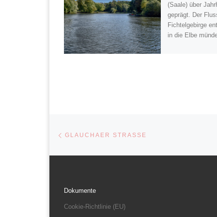
(Saale) über Jahr
geprägt. Der Flus
Fichtelgebirge en
in die Elbe münde
Beitragsnavigation
Vorheriger Beitrag
GLAUCHAER STRASSE
Dokumente
Cookie-Richtlinie (EU)