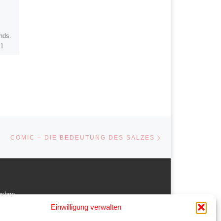
zentrales Bauwerk der Stadt
Halle (Saale), wurde im
Mittelalter gegründet und
nds.
erlebte zahlreiche
…]
Erweiterungen und Umbauten.
Besonders […]
Nächster Beitrag
STE
COMIC – DIE BEDEUTUNG DES SALZES
oshop
Einwilligung verwalten
der aus dem Comic und Cartoonbereich von