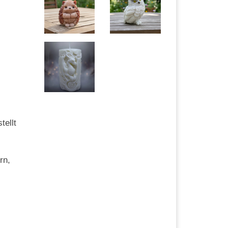
tellt
rn,