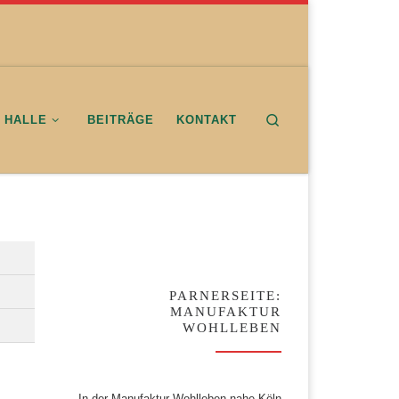
Search
E HALLE
BEITRÄGE
KONTAKT
PARNERSEITE:
MANUFAKTUR
WOHLLEBEN
In der Manufaktur Wohlleben nahe Köln