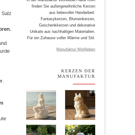
finden Sie außergewöhnliche Kerzen
aus liebevoller Handarbeit:
 Salz
Fantasykerzen, Blumenkerzen,
Geschenkkerzen und dekorative
oren
.
Unikate aus nachhaltigen Materialien.
Für ein Zuhause voller Wärme und Stil.
und
Manufaktur Wohlleben
wurde
KERZEN DER
MANUFAKTUR
r
.
im
r
ute