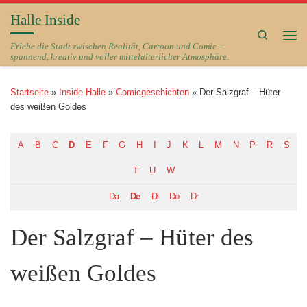
Halle Inside
Zum Inhalt springen
Search
Me
Erlebe die Stadt zwischen Realität, Cartoon und Comic –
spannend, kreativ und voller mittelalterlicher Atmosphäre.
Startseite
»
Inside Halle
»
Comicgeschichten
»
Der Salzgraf – Hüter
des weißen Goldes
A
B
C
D
E
F
G
H
I
J
K
L
M
N
P
R
S
T
U
W
Da
De
Di
Do
Dr
Der Salzgraf – Hüter des
weißen Goldes