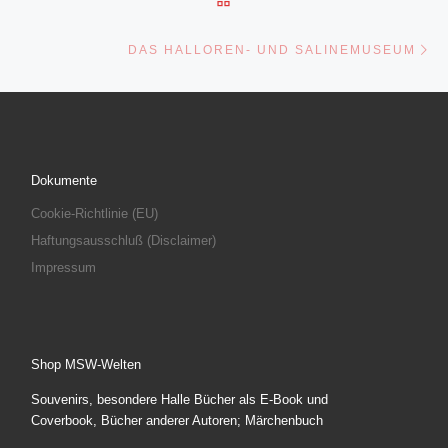
Nä
DAS HALLOREN- UND SALINEMUSEUM
Dokumente
Cookie-Richtlinie (EU)
Haftungsausschluß (Disclaimer)
Impressum
Shop MSW-Welten
Souvenirs, besondere Halle Bücher als E-Book und
Coverbook, Bücher anderer Autoren; Märchenbuch