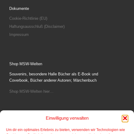
Dokumente
Cookie-Richtlinie (EU)
Haftungsausschluß (Disclaimer)
Impressum
Shop MSW-Welten
Souvenirs, besondere Halle Bücher als E-Book und
Coverbook, Bücher anderer Autoren; Märchenbuch
Shop MSW-Welten hier…
Einwilligung verwalten
Fotoshop
Um dir ein optimales Erlebnis zu bieten, verwenden wir Technologien wie