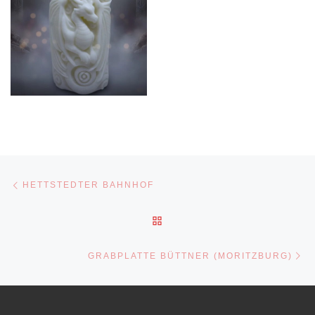
Beitragsnavigation
Vorheriger Beitrag
HETTSTEDTER BAHNHOF
ZURÜCK ZUR BEITRAGSLI
Nä
GRABPLATTE BÜTTNER (MORITZBURG)