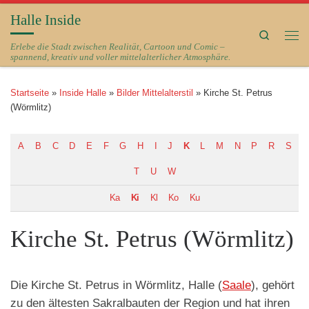
Halle Inside
Zum Inhalt springen
Search
Me
Erlebe die Stadt zwischen Realität, Cartoon und Comic –
spannend, kreativ und voller mittelalterlicher Atmosphäre.
Startseite
»
Inside Halle
»
Bilder Mittelalterstil
»
Kirche St. Petrus
(Wörmlitz)
A
B
C
D
E
F
G
H
I
J
K
L
M
N
P
R
S
T
U
W
Ka
Ki
Kl
Ko
Ku
Kirche St. Petrus (Wörmlitz)
Die Kirche St. Petrus in Wörmlitz, Halle (
Saale
), gehört
zu den ältesten Sakralbauten der Region und hat ihren