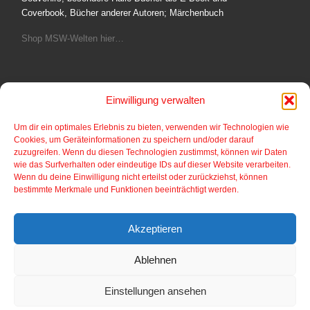
Coverbook, Bücher anderer Autoren; Märchenbuch
Shop MSW-Welten hier…
Einwilligung verwalten
Fotoshop
Um dir ein optimales Erlebnis zu bieten, verwenden wir Technologien wie
Cookies, um Geräteinformationen zu speichern und/oder darauf
Bilder aus dem Comic und Cartoonbereich von
zuzugreifen. Wenn du diesen Technologien zustimmst, können wir Daten
Postkartengröße bis gerahmte Bilder auf verschiedene
wie das Surfverhalten oder eindeutige IDs auf dieser Website verarbeiten.
Materialien.
Wenn du deine Einwilligung nicht erteilst oder zurückziehst, können
bestimmte Merkmale und Funktionen beeinträchtigt werden.
Fotoshop hier…
Akzeptieren
Ablehnen
© 2026
Halle Inside
–
Alle Rechte vorbehalten
Einstellungen ansehen
Entworfen mit
Customizr Pro