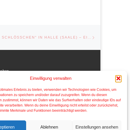
Nächster Beitrag
STE
DAS „GOLDENE SCHLÖSSCHEN“ IN HALLE (SAALE) – EIN HAUS MIT GESCHICHTE
oshop
Einwilligung verwalten
der aus dem Comic und Cartoonbereich von
kartengröße bis gerahmte Bilder auf
ptimales Erlebnis zu bieten, verwenden wir Technologien wie Cookies, um
chiedene Materialien.
mationen zu speichern und/oder darauf zuzugreifen. Wenn du diesen
 zustimmst, können wir Daten wie das Surfverhalten oder eindeutige IDs auf
oshop hier…
te verarbeiten. Wenn du deine Einwilligung nicht erteilst oder zurückziehst,
immte Merkmale und Funktionen beeinträchtigt werden.
eptieren
Ablehnen
Einstellungen ansehen