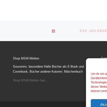
ZURÜCK ZUR BEITRAGSLI
Shop MSW-Welten
Fot
Souvenirs, besondere Halle Bücher als E-Book und
Bil
Coverbook, Bücher anderer Autoren; Märchenbuch
Post
Um dir ein o
vers
Geräteinfor
Shop MSW-Welten hier…
Technologien
Fot
dieser Websi
können best
Akz