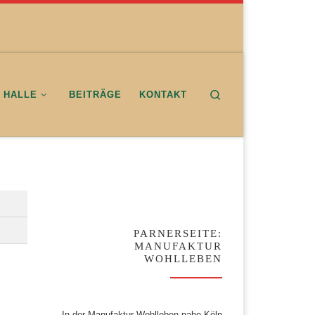
Search
E HALLE
BEITRÄGE
KONTAKT
PARNERSEITE:
MANUFAKTUR
WOHLLEBEN
In der Manufaktur Wohlleben nahe Köln