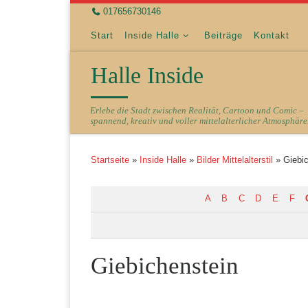
017656730146
Zum Inhalt springen
Start
Inside Halle
Beiträge
Kontakt
Halle Inside
Erlebe die Stadt zwischen Realität, Cartoon und Comic –
spannend, kreativ und voller mittelalterlicher Atmosphäre
Startseite
»
Inside Halle
»
Bilder Mittelalterstil
»
Giebi
A
B
C
D
E
F
Giebichenstein