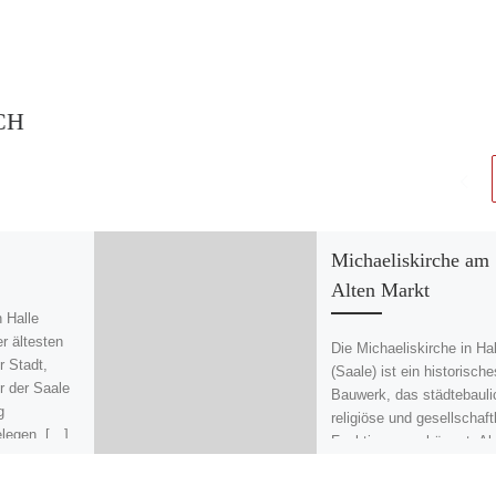
CH
Michaeliskirche am
Alten Markt
 Halle
er ältesten
Die Michaeliskirche in Hal
r Stadt,
(Saale) ist ein historische
r der Saale
Bauwerk, das städtebauli
g
religiöse und gesellschaft
elegen. […]
Funktionen verkörpert. Al
zentraler Punkt des Alten
Marktes […]