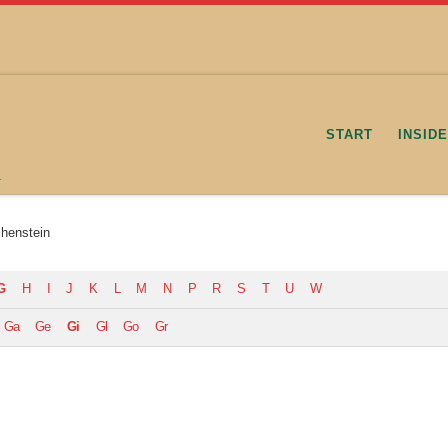
START
INSID
.
chenstein
G
H
I
J
K
L
M
N
P
R
S
T
U
W
Ga
Ge
Gi
Gl
Go
Gr