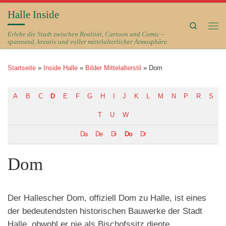
Halle Inside
Zum Inhalt springen
Search
Me
Erlebe die Stadt zwischen Realität, Cartoon und Comic –
spannend, kreativ und voller mittelalterlicher Atmosphäre.
Startseite
»
Inside Halle
»
Bilder Mittelalterstil
»
Dom
A
B
C
D
E
F
G
H
I
J
K
L
M
N
P
R
S
T
U
W
Da
De
Di
Do
Dr
Dom
Der Hallescher Dom, offiziell Dom zu Halle, ist eines
der bedeutendsten historischen Bauwerke der Stadt
Halle, obwohl er nie als Bischofssitz diente.