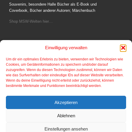
Souvenirs, besondere Halle Bücher als E-Book und
Coverbook, Bücher anderer Autoren; Märchenbuch
Shop MSW-Welten hier…
Einwilligung verwalten
Fotoshop
Um dir ein optimales Erlebnis zu bieten, verwenden wir Technologien wie
Cookies, um Geräteinformationen zu speichern und/oder darauf
Bilder aus dem Comic und Cartoonbereich von
zuzugreifen. Wenn du diesen Technologien zustimmst, können wir Daten
Postkartengröße bis gerahmte Bilder auf verschiedene
wie das Surfverhalten oder eindeutige IDs auf dieser Website verarbeiten.
Materialien.
Wenn du deine Einwilligung nicht erteilst oder zurückziehst, können
bestimmte Merkmale und Funktionen beeinträchtigt werden.
Fotoshop hier…
Akzeptieren
Ablehnen
© 2026
Halle Inside
–
Alle Rechte vorbehalten
Einstellungen ansehen